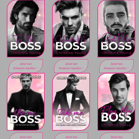
Jetzt bei
Jetzt bei
Jetzt bei
Amazon kaufen
Amazon kaufen
Amazon kaufen
Jetzt bei
Jetzt bei
Jetzt bei