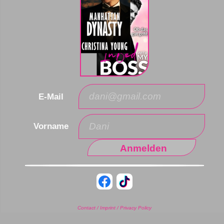
E-Mail
Vorname
Anmelden
Contact / Imprint / Privacy Policy