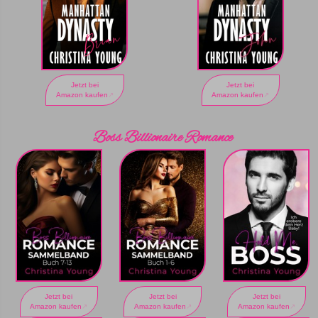
Jetzt bei
Jetzt bei
Amazon kaufen
Amazon kaufen
Boss Billionaire Romance
Jetzt bei
Jetzt bei
Jetzt bei
Amazon kaufen
Amazon kaufen
Amazon kaufen