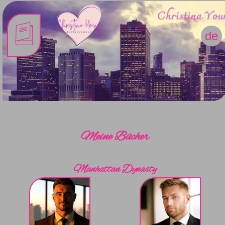
de
Meine Bücher
Manhattan Dynasty