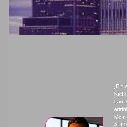
„Ein 
Nicht
Lauf 
ertrin
Mein 
Auf G