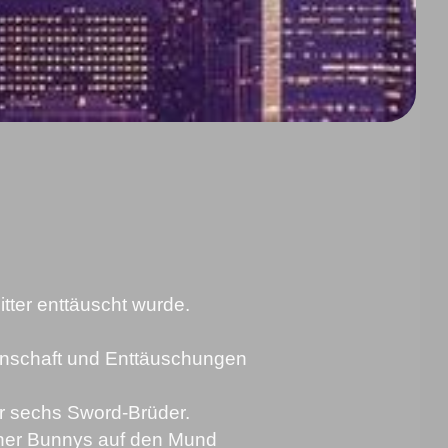
itter enttäuscht wurde.
denschaft und Enttäuschungen
er sechs Sword-Brüder.
einer Bunnys auf den Mund