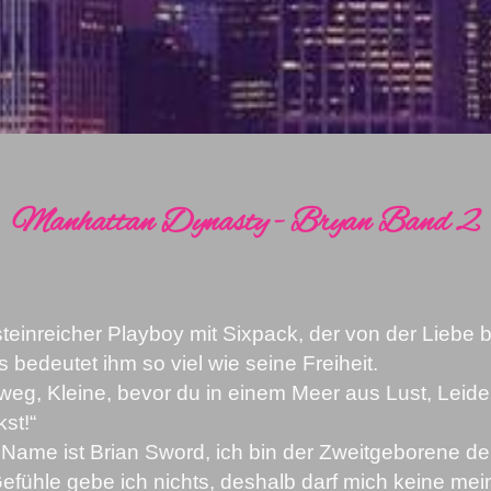
Manhattan Dynasty - Bryan Band 2
steinreicher Playboy mit Sixpack, der von der Liebe b
s bedeutet ihm so viel wie seine Freiheit.
weg, Kleine, bevor du in einem Meer aus Lust, Lei
kst!“
Name ist Brian Sword, ich bin der Zweitgeborene d
efühle gebe ich nichts, deshalb darf mich keine m