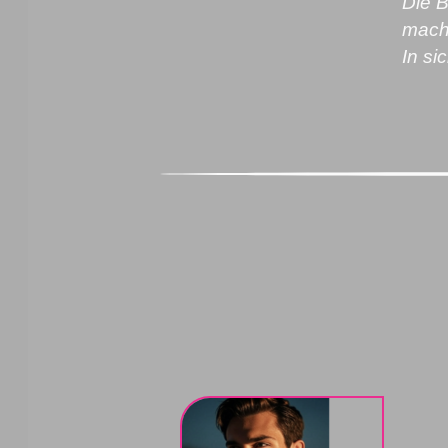
Die B
mach
In s