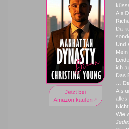
küss
Als D
Richa
Da ko
sonde
Und s
Mein 
Leide
ich a
Das 
… Dan
Als u
Jetzt bei
alles
Amazon kaufen
Nicht
Wie w
Jedes