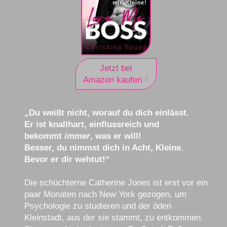
Jetzt bei
Amazon kaufen
„Du weißt nicht, worauf du dich einlässt.
Er ist knallhart, einflussreich und
bekommt
immer
, was er will!
Besser, du nimmst dich in Acht, Kleine.
Bevor er dir wehtut!“
Die schüchterne Catherine Jones ist erst vor ein
paar Monaten nach New York gezogen, um
Psychologie zu studieren und der öden
Kleinstadt, aus der sie stammt, zu entkommen.