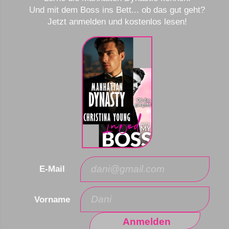
Und mit dem Boss ins Bett... ob das gut geht?
Jetzt anmelden und kostenlos lesen!
E-Mail
Vorname
Anmelden