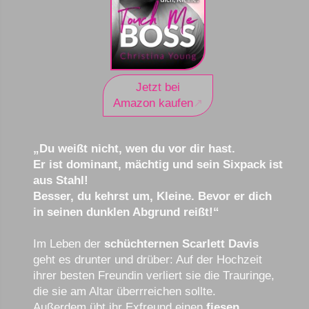
Jetzt bei
Amazon kaufen
„Du weißt nicht, wen du vor dir hast.
Er ist dominant, mächtig und sein Sixpack ist
aus Stahl!
Besser, du kehrst um, Kleine. Bevor er dich
in seinen dunklen Abgrund reißt!“
Im Leben der
schüchternen Scarlett Davis
geht es drunter und drüber: Auf der Hochzeit
ihrer besten Freundin verliert sie die Trauringe,
die sie am Altar überrreichen sollte.
Außerdem übt ihr Exfreund einen
fiesen