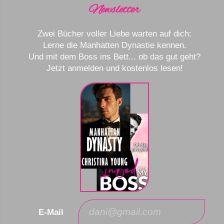
Newsletter
Zwei Bücher voller Liebe warten auf dich:
Lerne die Manhatten Dynastie kennen.
Und mit dem Boss ins Bett... ob das gut geht?
Jetzt anmelden und kostenlos lesen!
E-Mail