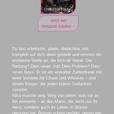
Jetzt bei
Amazon kaufen
Du bist arbeitslos, pleite, obdachlos und
komplett auf dich allein gestellt und nimmst die
erstbeste Stelle an, die sich dir bietet. Die
Rettung? Dein neuer Job! Dein Problem? Dein
neuer Boss. Er ist ein eiskalter Zahlenfreak mit
einer Vorliebe für Chaos und Whiskey – und
einem Körper, der jeden klaren Gedanken
zerstört.
Nika musste weg. Weg von allem, was sie an
ihn erinnerte – an den Mann, der nicht nur ihr
Herz, sondern auch ihr Leben in Stücke
gerissen hat. Boston schien perfekt, genau wie