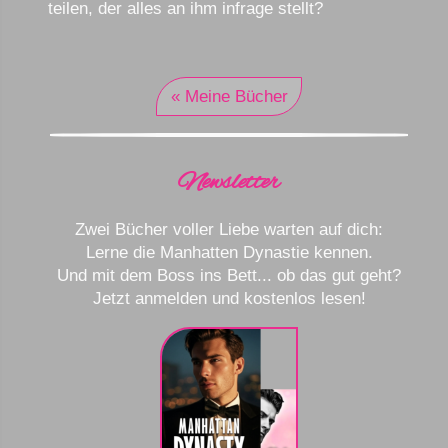
teilen, der alles an ihm infrage stellt?
« Meine Bücher
Newsletter
Zwei Bücher voller Liebe warten auf dich:
Lerne die Manhatten Dynastie kennen.
Und mit dem Boss ins Bett... ob das gut geht?
Jetzt anmelden und kostenlos lesen!