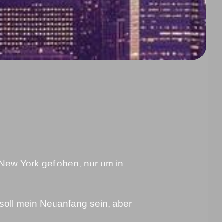
New York geflohen, nur um in
soll mein Neuanfang sein, aber