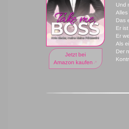
Und m
Alles
Das e
Er is
Er we
Als 
Der n
Jetzt bei
Kontr
Amazon kaufen