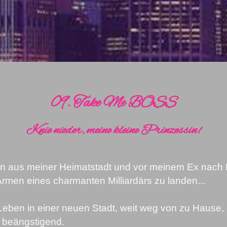
09. Take Me BOSS
Knie nieder, meine kleine Prinzessin!
in aus meiner Heimatstadt und vor meinem Ex nach 
rmen eines charmanten Milliardärs zu landen...
eben in einer neuen Stadt, weit weg von zu Hause, 
t beängstigend.