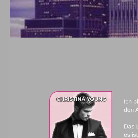
Ich b
den A
Das L
es is